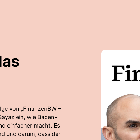
das
olge von „FinanzenBW –
Bayaz ein, wie Baden-
nd einfacher macht. Es
nd und darum, dass der