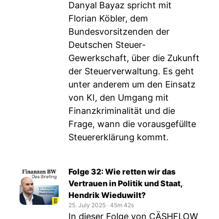
Danyal Bayaz spricht mit
Florian Köbler, dem
Bundesvorsitzenden der
Deutschen Steuer-
Gewerkschaft, über die Zukunft
der Steuerverwaltung. Es geht
unter anderem um den Einsatz
von KI, den Umgang mit
Finanzkriminalität und die
Frage, wann die vorausgefüllte
Steuererklärung kommt.
Folge 32: Wie retten wir das
Vertrauen in Politik und Staat,
Hendrik Wieduwilt?
25. July 2025
‧
45m 42s
In dieser Folge von CÄSHFLOW